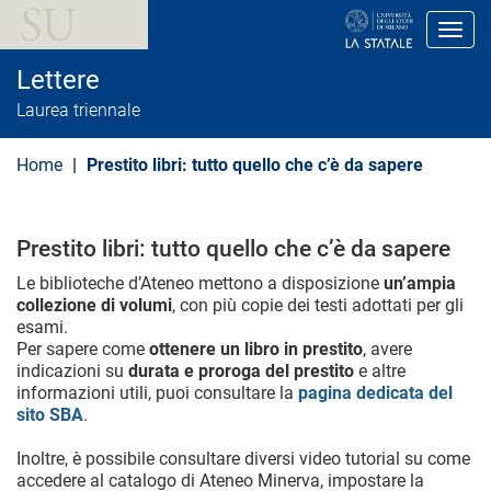
S
a
Toggl
l
t
Lettere
a
a
Laurea triennale
l
c
o
Home
Prestito libri: tutto quello che c’è da sapere
n
t
e
n
Prestito libri: tutto quello che c’è da sapere
u
t
Le biblioteche d’Ateneo mettono a disposizione
un’ampia
o
collezione di volumi
, con più copie dei testi adottati per gli
p
r
esami.
i
Per sapere come
ottenere un libro in prestito
, avere
n
indicazioni su
durata e proroga del prestito
e altre
c
informazioni utili, puoi consultare la
pagina dedicata del
i
sito SBA
.
p
a
l
Inoltre, è possibile consultare diversi video tutorial su come
e
accedere al catalogo di Ateneo Minerva, impostare la