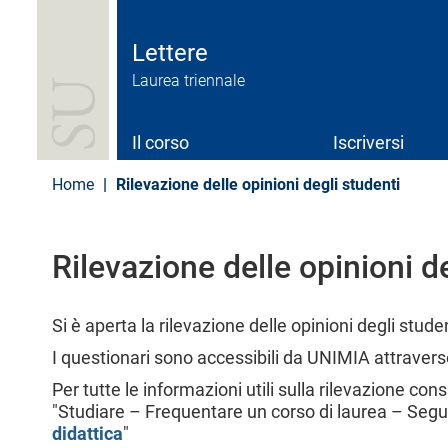
S
a
l
Lettere
t
Laurea triennale
a
a
l
c
Il corso
Iscriversi
o
n
Home
Rilevazione delle opinioni degli studenti
t
e
n
u
Rilevazione delle opinioni d
t
o
p
Si è aperta la rilevazione delle opinioni degli stude
r
i
I questionari sono accessibili da UNIMIA attraverso
n
c
Per tutte le informazioni utili sulla rilevazione co
i
"Studiare – Frequentare un corso di laurea – Segui
p
didattica
"
a