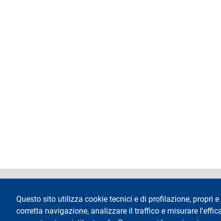
l
e
footer
Dichiarazione di 
Questo sito utilizza cookie tecnici e di profilazione, propri e 
corretta navigazione, analizzare il traffico e misurare l'effica