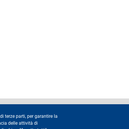
accessibilità
Privacy e cookie
Cookie settings
Note legali
Re
di terze parti, per garantire la
cia delle attività di
Segui La Statale su