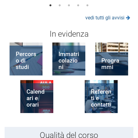
vedi tutti gli avvisi
In evidenza
Percors
Immatri
o di
colazio
Progra
studi
ni
mmi
Calend
Referen
ari e
ti e
orari
contatti
Qualità del corso