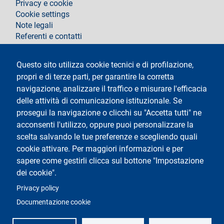
Privacy e cookie
Cookie settings
Note legali
Referenti e contatti
Segui La Statale su
Questo sito utilizza cookie tecnici e di profilazione,
propri e di terze parti, per garantire la corretta
navigazione, analizzare il traffico e misurare l'efficacia
delle attività di comunicazione istituzionale. Se
prosegui la navigazione o clicchi su "Accetta tutti" ne
acconsenti l'utilizzo, oppure puoi personalizzare la
Testo
Università degli Studi di Milano
scelta salvando le tue preferenze e scegliendo quali
Via Festa del Perdono 7 - 20122 Milano
cookie attivare. Per maggiori informazioni e per
Tel.
+39 02 5032 5032
Posta elettronica certificata
sapere come gestirli clicca sul bottone "Impostazione
dei cookie".
Logo
Privacy policy
Documentazione cookie