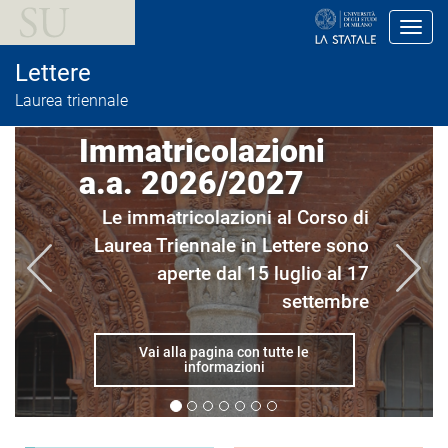
S
a
Toggl
l
t
Lettere
a
a
Laurea triennale
l
c
Immatricolazioni
o
n
a.a. 2026/2027
t
e
n
Le immatricolazioni al Corso di
u
Laurea Triennale in Lettere sono
t
o
aperte dal 15 luglio al 17
p
r
settembre
i
n
c
Vai alla pagina con tutte le
i
informazioni
p
a
l
e